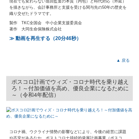
現在でも変わらない巡回監査の本質（内包）と時代対応（外延）
を描きながら、会計事務所と支援を受ける関与先の50年の歴史を
織り交ぜたドラマです。
ご相談窓口
製作 TKC全国会 中小企業支援委員会
田中会計ネットワーク
著作 大同生命保険株式会社
≫ 動画を再生する（20分46秒）
リンク集
よくある質問
▲ 戻る
求人情報
ポスコロ計画でウィズ・コロナ時代を乗り越え
早期経営改善計画の策定支援
ろ！～付加価値を高め、優良企業になるために
～（令和4年配信）
経営改善計画策定支援事業
デジタル化・AI導入補助金
マイナンバー制度への対応
コロナ禍、ウクライナ情勢の影響などにより、今後の経営に課題
や不安があるなか、ポストコロナ持続的発展計画事業（ポスコ