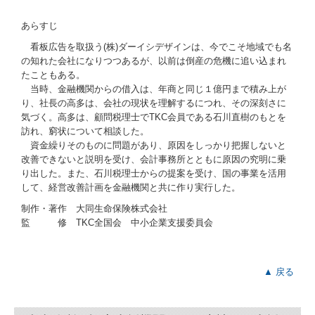
FXクラウドシリーズ
あらすじ
看板広告を取扱う(株)ダーイシデザインは、今でこそ地域でも名
TKCモニタリング情報サービス
の知れた会社になりつつあるが、以前は倒産の危機に追い込まれ
たこともある。
国の共済制度活用コーナー
当時、金融機関からの借入は、年商と同じ１億円まで積み上が
り、社長の高多は、会社の現状を理解するにつれ、その深刻さに
気づく。高多は、顧問税理士でTKC会員である石川直樹のもとを
訪れ、窮状について相談した。
資金繰りそのものに問題があり、原因をしっかり把握しないと
改善できないと説明を受け、会計事務所とともに原因の究明に乗
り出した。また、石川税理士からの提案を受け、国の事業を活用
して、経営改善計画を金融機関と共に作り実行した。
制作・著作 大同生命保険株式会社
監 修 TKC全国会 中小企業支援委員会
▲ 戻る