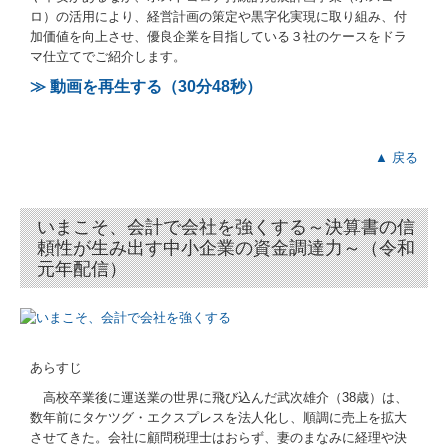
金融機関の皆様へ
ロ）の活用により、経営計画の策定や黒字化実現に取り組み、付
加価値を向上させ、優良企業を目指している３社のケースをドラ
マ仕立てでご紹介します。
巡回監査士が貴社を支援
≫ 動画を再生する（30分48秒）
貴社の業績管理体制を構築
部門別業績管理の導入
▲ 戻る
会計・給与・請求を合理化
いまこそ、会計で会社を強くする～決算書の信
建設業の会計をサポート
頼性が生み出す中小企業の資金調達力～（令和
元年配信）
病医院の開業と経営改善
医業経営情報
あらすじ
公益法人の新制度対応
高校卒業後に運送業の世界に飛び込んだ武次雄介（38歳）は、
数年前にタケツグ・エクスプレスを法人化し、順調に売上を拡大
社会福祉法人の新制度対応
させてきた。会社に顧問税理士はおらず、妻のまなみに経理や決