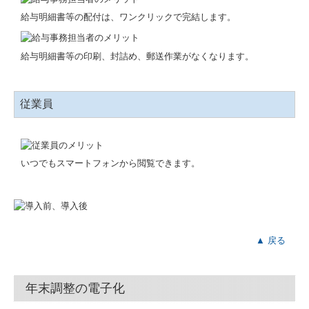
給与明細書等の配付は、ワンクリックで完結します。
経理業務のポイント
認定支援機関が支援
給与明細書等の印刷、封詰め、郵送作業がなくなります。
永続起業を目指そう！
従業員
財務経営力強化を支援
黒字決算に役立つTKCシステム
いつでもスマートフォンから閲覧できます。
戦略財務情報システム
e21まいスター
▲ 戻る
PXまいポータル
TKCのFinTechサービス
年末調整の電子化