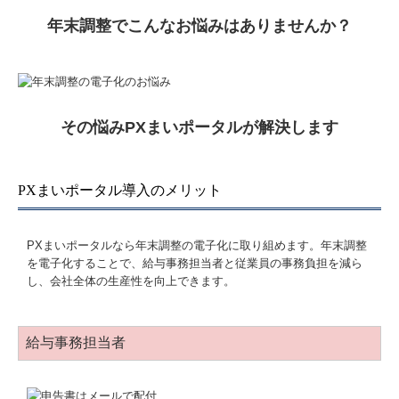
証憑保存機能
年末調整
でこんなお悩みはありませんか？
消費税法改正への対応
新規開業ガイド
一人医師医療法人設立
その悩みPXまいポータルが解決します
医業パートナー企業
PXまいポータル導入のメリット
社会福祉法人会計DB
PXまいポータルなら年末調整の電子化に取り組めます。年末調整
FX4クラウド(社福)
を電子化することで、給与事務担当者と従業員の事務負担を減ら
し、会社全体の生産性を向上できます。
社会福祉法人経営指標
TKC海外ビジネスモニター
給与事務担当者
円滑な事業承継を支援