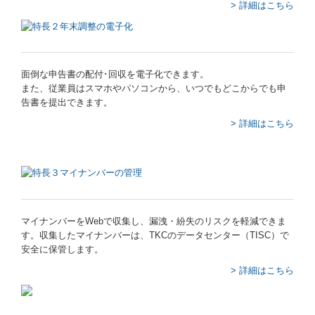
> 詳細はこちら
金融機関の皆様へ
巡回監査士が貴社を支援
貴社の業績管理体制を構築
面倒な申告書の配付･回収を電子化できます。
また、従業員はスマホやパソコンから、いつでもどこからでも申
告書を提出できます。
部門別業績管理の導入
> 詳細はこちら
会計・給与・請求を合理化
建設業の会計をサポート
病医院の開業と経営改善
マイナンバーをWebで収集し、漏洩・紛失のリスクを軽減できま
医業経営情報
す。収集したマイナンバーは、TKCのデータセンター（TISC）で
安全に保管します。
公益法人の新制度対応
> 詳細はこちら
社会福祉法人の新制度対応