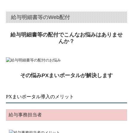
改正消費税への対応
給与明細書等のWeb配付
TKC経営指標の活用
事業計画の作成
給与明細書等の配付でこんなお悩みはありませ
んか？
経営改善の支援
業績予測と納税額の早期通知
その悩みPXまいポータルが解決します
中小会計要領を活用します
記帳適時性証明書の活用
PXまいポータル導入のメリット
決算書の信用力を高めます
給与事務担当者
円満な相続・事業承継を支援
事業承継支援のご案内