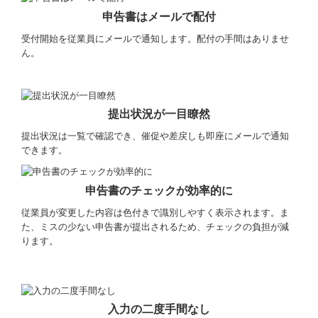
部門別予算策定システム
申告書はメールで配付
受付開始を従業員にメールで通知します。配付の手間はありませ
経営改善オンデマンド講座
ん。
経営アドバイス・コーナー
スマート業績確認機能
提出状況が一目瞭然
提出状況は一覧で確認でき、催促や差戻しも即座にメールで通知
FX農業会計
できます。
TKCシステムQ&A
申告書のチェックが効率的に
小規模企業共済制度
従業員が変更した内容は色付きで識別しやすく表示されます。ま
た、ミスの少ない申告書が提出されるため、チェックの負担が減
中小企業倒産防止共済制度
ります。
中小企業退職金共済制度
個人情報保護方針
入力の二度手間なし