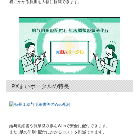
務にかかる負担を大幅に軽減できます。
ご相談窓口
田中会計ネットワーク
リンク集
よくある質問
求人情報
早期経営改善計画の策定支援
PXまいポータルの特長
経営改善計画策定支援事業
デジタル化・AI導入補助金
給与明細書や源泉徴収票をWebで安全に配付できます。
マイナンバー制度への対応
また､紙の印刷･配付にかかるコストを削減できます。